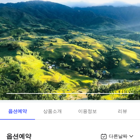
옵션예약
상품소개
이용정보
리뷰
옵션예약
다른날짜