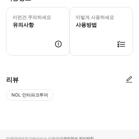
이런건 주의하세요
이렇게 사용하세요
유의사항
사용방법
리뷰
NOL 인터파크투어
NOL
별
사
에서
점
진/
작성
높
동
된
은
영
리뷰
순
상
이용약관
위치기반서비스 이용약관
개인정보 처리방침