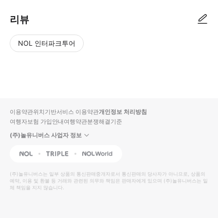
리뷰
NOL 인터파크투어
NOL
별
사
에서
점
진/
작성
높
동
된
은
영
리뷰
순
상
이용약관
위치기반서비스 이용약관
개인정보 처리방침
입니
여행자보험 가입안내
여행약관
분쟁해결기준
다.
(주)놀유니버스 사업자 정보
별
사
NOL
Triple
Interpark Global
점
진/
높
동
(주)놀유니버스
는 일부 상품의 통신판매중개자로서 통신판매의 당사자가 아니므로, 상품의
예약, 이용 및 환불 등 거래와 관련된 의무와 책임은 판매자에게 있으며
은
영
(주)놀유니버스
는 일
체 책임을 지지 않습니다.
순
상