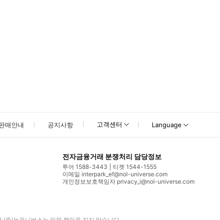
고객센터
판매안내
공지사항
Language
전자금융거래 분쟁처리 담당정보
투어 1588-3443
티켓 1544-1555
이메일 interpark_ef@nol-universe.com
개인정보보호책임자 privacy_i@nol-universe.com
며
(주)놀유니버스
는 일체 책임을 지지 않습니다.