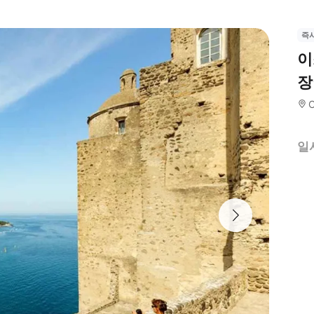
즉
이
장
일