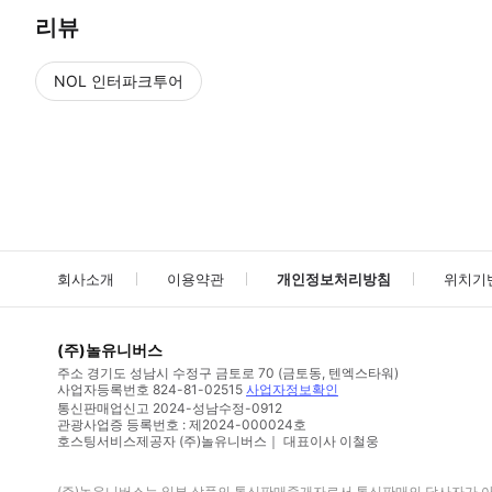
리뷰
NOL 인터파크투어
NOL
에서 작성된 리뷰 입니다.
별점 높은순
별점 높은순
회사소개
이용약관
개인정보처리방침
위치기
(주)놀유니버스
주소
경기도 성남시 수정구 금토로 70 (금토동, 텐엑스타워)
사업자등록번호
824-81-02515
사업자정보확인
통신판매업신고
2024-성남수정-0912
관광사업증 등록번호 : 제2024-000024호
호스팅서비스제공자 (주)놀유니버스｜ 대표이사 이철웅
(주)놀유니버스
는 일부 상품의 통신판매중개자로서 통신판매의 당사자가 아니