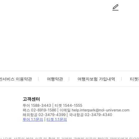
사진/동영상
사진/동영상
반서비스 이용약관
여행약관
여행자보험 가입내역
티켓
고객센터
투어 1588-3443
티켓 1544-1555
팩스 02-6919-1586
이메일 help.interpark@nol-universe.com
해외항공 02-3479-4399
국내항공 02-3479-4340
투어 1:1문의
티켓 1:1문의
므로, 상품의 예약, 이용 및 환불 등 거래와 관련된 의무와 책임은 판매자에게 있으