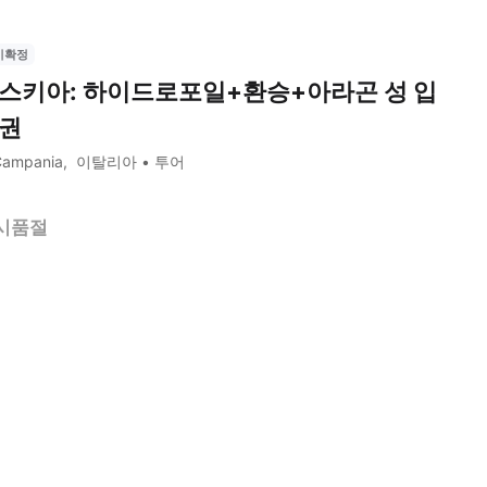
시확정
스키아: 하이드로포일+환승+아라곤 성 입
권
Campania
이탈리아
투어
시품절