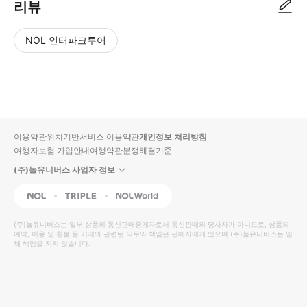
리뷰
NOL 인터파크투어
NOL
별
사
에서
점
진/
작성
높
동
된
은
영
리뷰
순
상
이용약관
위치기반서비스 이용약관
개인정보 처리방침
입니
여행자보험 가입안내
여행약관
분쟁해결기준
다.
(주)놀유니버스 사업자 정보
별
사
NOL
Triple
Interpark Global
점
진/
높
동
(주)놀유니버스
는 일부 상품의 통신판매중개자로서 통신판매의 당사자가 아니므로, 상품의
예약, 이용 및 환불 등 거래와 관련된 의무와 책임은 판매자에게 있으며
은
영
(주)놀유니버스
는 일
체 책임을 지지 않습니다.
순
상