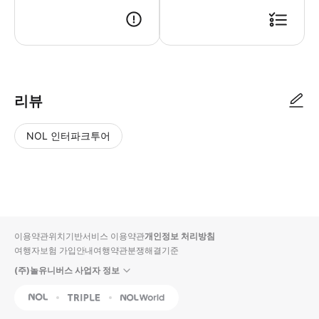
리뷰
NOL 인터파크투어
NOL
별
사
에서
점
진/
작성
높
동
된
은
영
리뷰
순
상
이용약관
위치기반서비스 이용약관
개인정보 처리방침
입니
여행자보험 가입안내
여행약관
분쟁해결기준
다.
(주)놀유니버스 사업자 정보
별
사
NOL
Triple
Interpark Global
점
진/