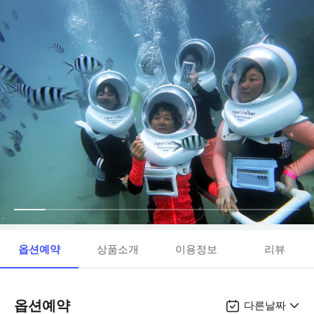
옵션예약
상품소개
이용정보
리뷰
옵션예약
다른날짜