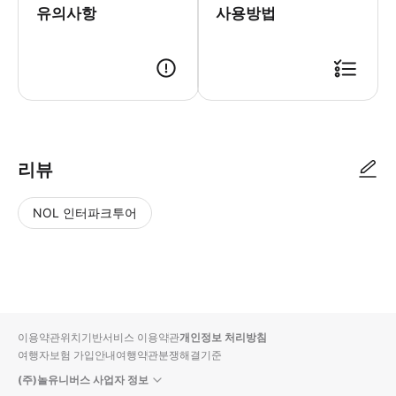
유의사항
사용방법
● 예약접수 후 확정이 되면 이용가능합니다. ● 바우처에 안내된 사용 방법
리뷰
NOL 인터파크투어
NOL
별
사
에서
점
진/
작성
높
동
된
은
영
리뷰
순
상
이용약관
위치기반서비스 이용약관
개인정보 처리방침
입니
여행자보험 가입안내
여행약관
분쟁해결기준
다.
(주)놀유니버스 사업자 정보