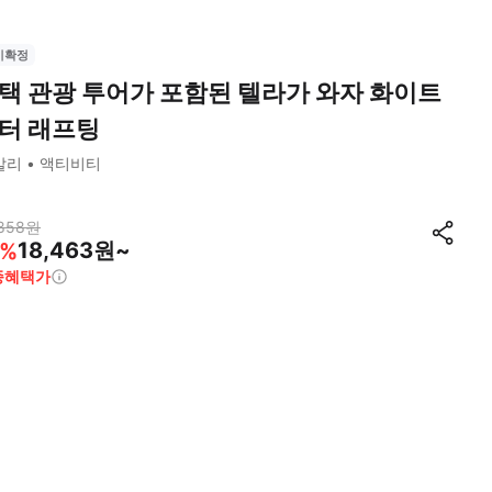
시확정
택 관광 투어가 포함된 텔라가 와자 화이트
터 래프팅
발리
액티비티
858
원
18,463원~
%
종혜택가