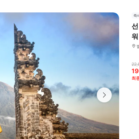
즉
선
워
22,
19
최