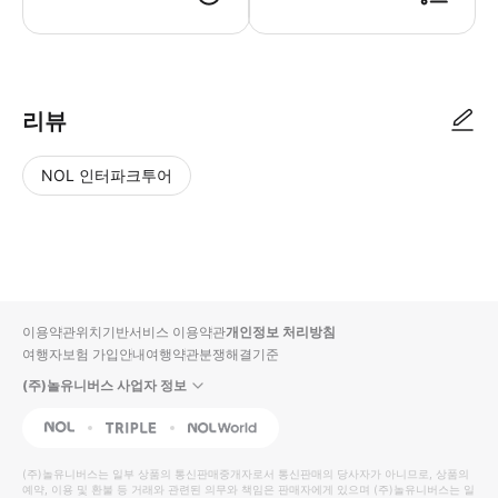
리뷰
NOL 인터파크투어
NOL
별
사
에서
점
진/
작성
높
동
된
은
영
리뷰
순
상
이용약관
위치기반서비스 이용약관
개인정보 처리방침
입니
여행자보험 가입안내
여행약관
분쟁해결기준
다.
(주)놀유니버스 사업자 정보
별
사
NOL
Triple
Interpark Global
점
진/
높
동
(주)놀유니버스
는 일부 상품의 통신판매중개자로서 통신판매의 당사자가 아니므로, 상품의
예약, 이용 및 환불 등 거래와 관련된 의무와 책임은 판매자에게 있으며
은
영
(주)놀유니버스
는 일