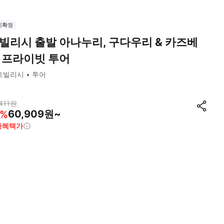
시확정
빌리시 출발 아나누리, 구다우리 & 카즈베
 프라이빗 투어
트빌리시
투어
411
원
60,909원~
%
종혜택가