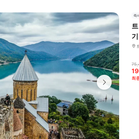
즉
트
기
75,
19
최