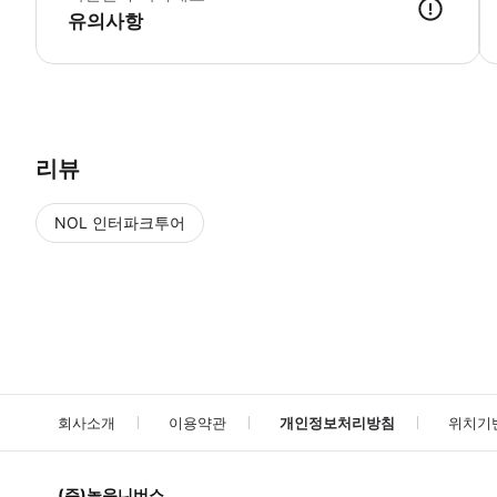
유의사항
리뷰
NOL 인터파크투어
NOL
에서 작성된 리뷰 입니다.
별점 높은순
별점 높은순
회사소개
이용약관
개인정보처리방침
위치기
(주)놀유니버스