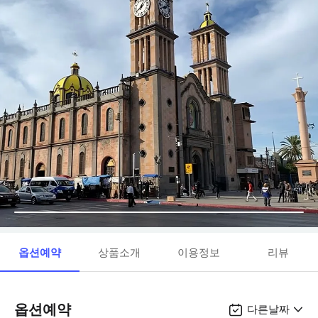
옵션예약
상품소개
이용정보
리뷰
옵션예약
다른날짜