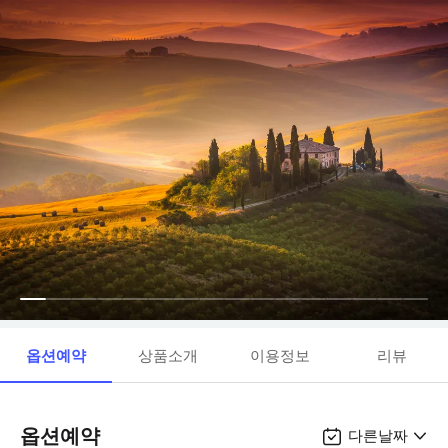
옵션예약
상품소개
이용정보
리뷰
옵션예약
다른날짜