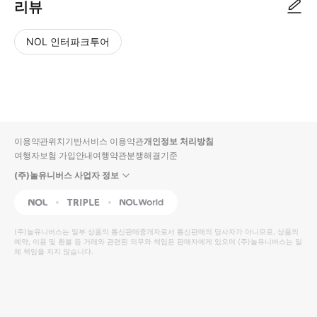
리뷰
NOL 인터파크투어
NOL
별
사
에서
점
진/
작성
높
동
된
은
영
리뷰
순
상
이용약관
위치기반서비스 이용약관
개인정보 처리방침
입니
여행자보험 가입안내
여행약관
분쟁해결기준
다.
(주)놀유니버스 사업자 정보
별
사
NOL
Triple
Interpark Global
점
진/
높
동
(주)놀유니버스
는 일부 상품의 통신판매중개자로서 통신판매의 당사자가 아니므로, 상품의
예약, 이용 및 환불 등 거래와 관련된 의무와 책임은 판매자에게 있으며
은
영
(주)놀유니버스
는 일
체 책임을 지지 않습니다.
순
상