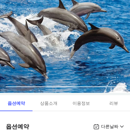
옵션예약
상품소개
이용정보
리뷰
옵션예약
다른날짜