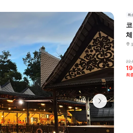
취
코
체
22,
19
최