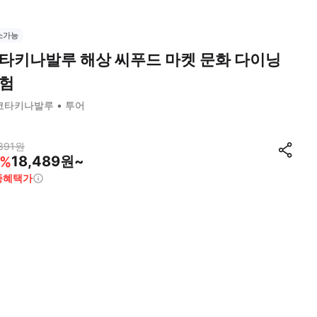
소가능
타키나발루 해상 씨푸드 마켓 문화 다이닝
험
코타키나발루
투어
891
원
18,489원~
%
종혜택가