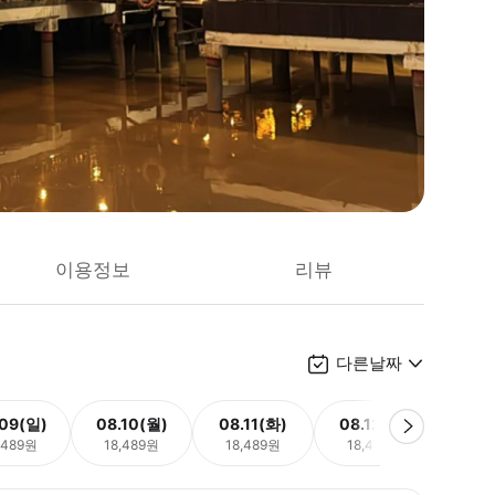
이용정보
리뷰
다른날짜
.09(일)
08.10(월)
08.11(화)
08.12(수)
08.
,489원
18,489원
18,489원
18,489원
18,