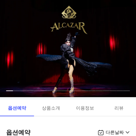
옵션예약
상품소개
이용정보
리뷰
옵션예약
다른날짜