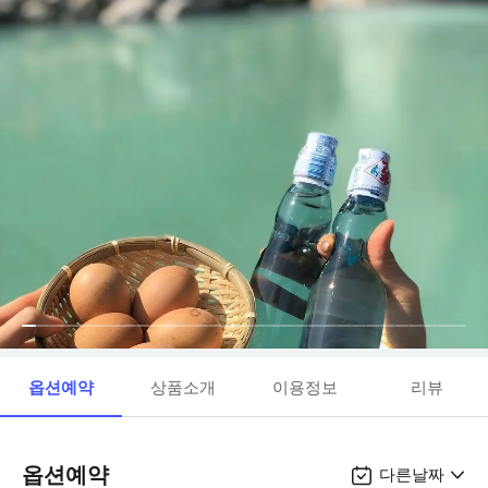
옵션예약
상품소개
이용정보
리뷰
옵션예약
다른날짜