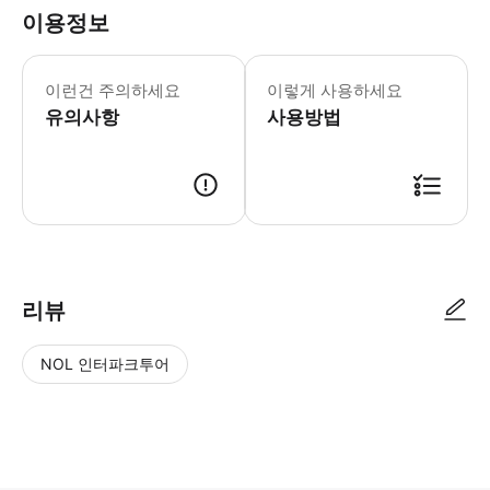
이용정보
❗️꼭 확인해주세요❗️ - 구매 시 대
이런건 주의하세요
이렇게 사용하세요
유의사항
사용방법
* 구매 시 대기 예약으로, 확정 안내는 조금만 기다려 주세요. 순차적으로
리뷰
NOL 인터파크투어
NOL
별
사
에서
점
진/
작성
높
동
된