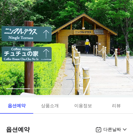
옵션예약
상품소개
이용정보
리뷰
옵션예약
다른날짜