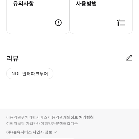
유의사항
사용방법
출발 시간 15분 전까지 JR 삿포로역 북쪽 출구 정기 관광 버스 승차장 
리뷰
NOL 인터파크투어
NOL
별
사
에서
점
진/
작성
높
동
된
은
영
리뷰
순
상
이용약관
위치기반서비스 이용약관
개인정보 처리방침
입니
여행자보험 가입안내
여행약관
분쟁해결기준
다.
(주)놀유니버스 사업자 정보