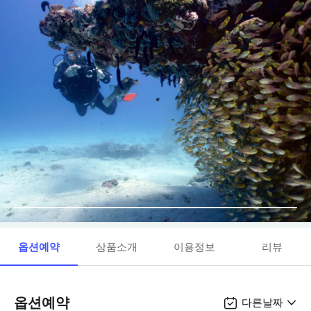
옵션예약
상품소개
이용정보
리뷰
옵션예약
다른날짜