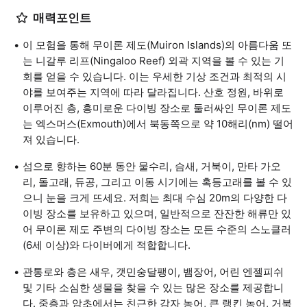
매력포인트
이 모험을 통해 무이론 제도(Muiron Islands)의 아름다움 또
는 니갈루 리프(Ningaloo Reef) 외곽 지역을 볼 수 있는 기
회를 얻을 수 있습니다. 이는 우세한 기상 조건과 최적의 시
야를 보여주는 지역에 따라 달라집니다. 산호 정원, 바위로
이루어진 층, 흥미로운 다이빙 장소로 둘러싸인 무이론 제도
는 엑스머스(Exmouth)에서 북동쪽으로 약 10해리(nm) 떨어
져 있습니다.
섬으로 향하는 60분 동안 물수리, 슴새, 거북이, 만타 가오
리, 돌고래, 듀공, 그리고 이동 시기에는 혹등고래를 볼 수 있
으니 눈을 크게 뜨세요. 저희는 최대 수심 20m의 다양한 다
이빙 장소를 보유하고 있으며, 일반적으로 잔잔한 해류만 있
어 무이론 제도 주변의 다이빙 장소는 모든 수준의 스노클러
(6세 이상)와 다이버에게 적합합니다.
관통로와 층은 새우, 갯민숭달팽이, 뱀장어, 어린 엔젤피쉬
및 기타 소심한 생물을 찾을 수 있는 많은 장소를 제공합니
다. 중층과 암초에서는 친근한 감자 농어, 큰 랭킨 농어, 거북