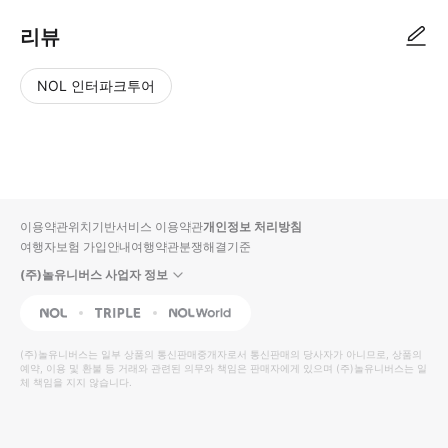
리뷰
NOL 인터파크투어
NOL
별
사
에서
점
진/
작성
높
동
된
은
영
리뷰
순
상
이용약관
위치기반서비스 이용약관
개인정보 처리방침
입니
여행자보험 가입안내
여행약관
분쟁해결기준
다.
(주)놀유니버스 사업자 정보
별
사
NOL
Triple
Interpark Global
점
진/
높
동
(주)놀유니버스
는 일부 상품의 통신판매중개자로서 통신판매의 당사자가 아니므로, 상품의
예약, 이용 및 환불 등 거래와 관련된 의무와 책임은 판매자에게 있으며
은
영
(주)놀유니버스
는 일
체 책임을 지지 않습니다.
순
상