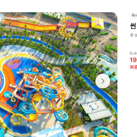
즉
썬
6,4
19
최