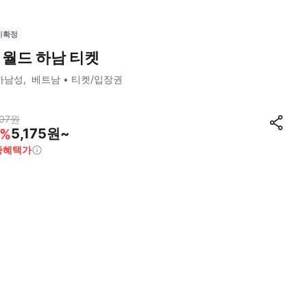
시확정
 월드 하남 티켓
하남성
베트남
티켓/입장권
07
원
5,175원~
%
종혜택가