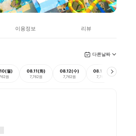
이용정보
리뷰
다른날짜
.10(월)
08.11(화)
08.12(수)
08.13(목)
08.
,762원
7,762원
7,762원
7,762원
7,