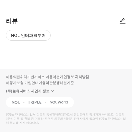
리뷰
NOL 인터파크투어
NOL
별
사
에서
점
진/
작성
높
동
된
은
영
리뷰
순
상
이용약관
위치기반서비스 이용약관
개인정보 처리방침
입니
여행자보험 가입안내
여행약관
분쟁해결기준
다.
(주)놀유니버스 사업자 정보
별
사
NOL
Triple
Interpark Global
점
진/
높
동
(주)놀유니버스
는 일부 상품의 통신판매중개자로서 통신판매의 당사자가 아니므로, 상품의
예약, 이용 및 환불 등 거래와 관련된 의무와 책임은 판매자에게 있으며
은
영
(주)놀유니버스
는 일
체 책임을 지지 않습니다.
순
상