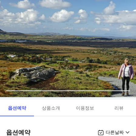
옵션예약
상품소개
이용정보
리뷰
옵션예약
다른날짜