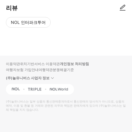
리뷰
NOL 인터파크투어
NOL
별
사
에서
점
진/
작성
높
동
된
은
영
리뷰
순
상
이용약관
위치기반서비스 이용약관
개인정보 처리방침
입니
여행자보험 가입안내
여행약관
분쟁해결기준
다.
(주)놀유니버스 사업자 정보
별
사
NOL
Triple
Interpark Global
점
진/
높
동
(주)놀유니버스
는 일부 상품의 통신판매중개자로서 통신판매의 당사자가 아니므로, 상품의
예약, 이용 및 환불 등 거래와 관련된 의무와 책임은 판매자에게 있으며
은
영
(주)놀유니버스
는 일
체 책임을 지지 않습니다.
순
상