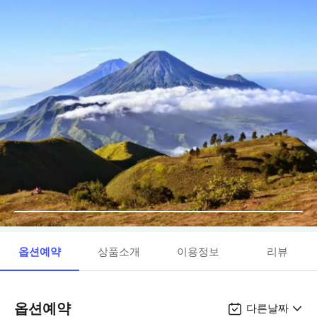
옵션예약
상품소개
이용정보
리뷰
옵션예약
다른날짜