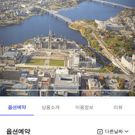
옵션예약
상품소개
이용정보
리뷰
옵션예약
다른날짜