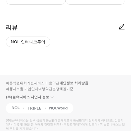
리뷰
NOL 인터파크투어
NOL
별
사
에서
점
진/
작성
높
동
된
은
영
리뷰
순
상
이용약관
위치기반서비스 이용약관
개인정보 처리방침
입니
여행자보험 가입안내
여행약관
분쟁해결기준
다.
(주)놀유니버스 사업자 정보
별
사
NOL
Triple
Interpark Global
점
진/
높
동
(주)놀유니버스
는 일부 상품의 통신판매중개자로서 통신판매의 당사자가 아니므로, 상품의
예약, 이용 및 환불 등 거래와 관련된 의무와 책임은 판매자에게 있으며
은
영
(주)놀유니버스
는 일
체 책임을 지지 않습니다.