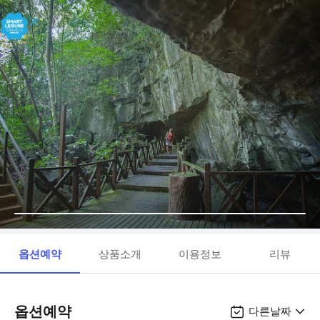
옵션예약
상품소개
이용정보
리뷰
옵션예약
다른날짜