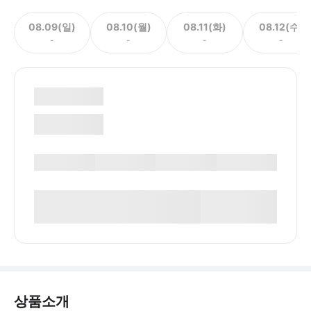
08.09(일)
08.10(월)
08.11(화)
08.12(수)
-
-
-
-
상품소개