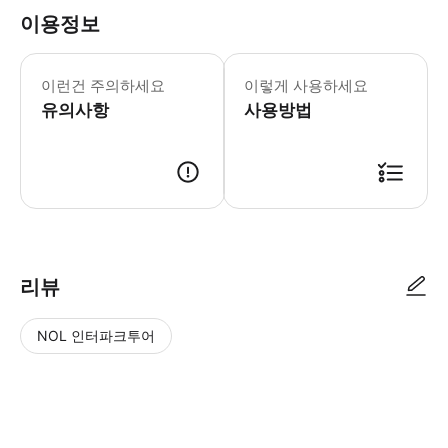
이용정보
중요 공지: - 겐팅 하이랜드 프리미엄 아울
이런건 주의하세요
이렇게 사용하세요
유의사항
사용방법
리뷰
NOL 인터파크투어
NOL
별
사
에서
점
진/
작성
높
동
된