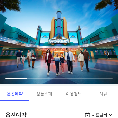
옵션예약
상품소개
이용정보
리뷰
옵션예약
다른날짜