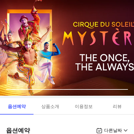
옵션예약
상품소개
이용정보
리뷰
옵션예약
다른날짜