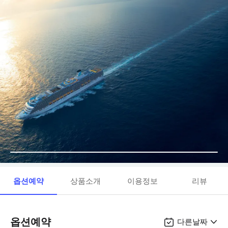
옵션예약
상품소개
이용정보
리뷰
옵션예약
다른날짜