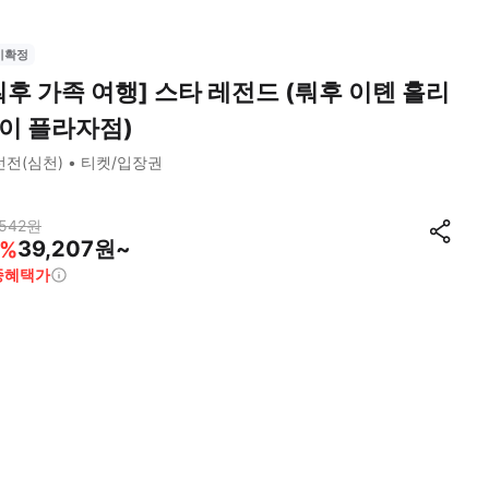
시확정
뤄후 가족 여행] 스타 레전드 (뤄후 이톈 홀리
이 플라자점)
선전(심천)
티켓/입장권
542
원
39,207원~
%
종혜택가