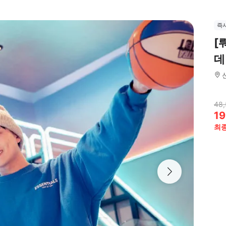
즉
[
데
48,
19
최