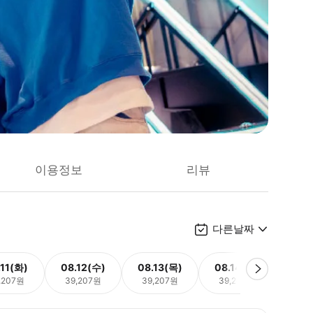
이용정보
리뷰
다른날짜
.11(화)
08.12(수)
08.13(목)
08.14(금)
08.
,207원
39,207원
39,207원
39,207원
39,