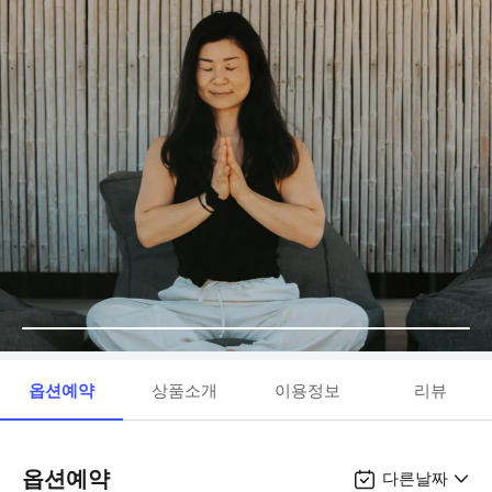
옵션예약
상품소개
이용정보
리뷰
옵션예약
다른날짜