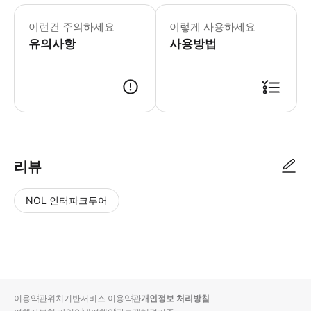
이런건 주의하세요
이렇게 사용하세요
유의사항
사용방법
리뷰
NOL 인터파크투어
NOL
별
사
에서
점
진/
작성
높
동
된
은
영
리뷰
순
상
이용약관
위치기반서비스 이용약관
개인정보 처리방침
입니