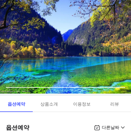
옵션예약
상품소개
이용정보
리뷰
옵션예약
다른날짜