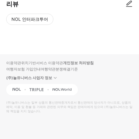
리뷰
NOL 인터파크투어
NOL
별
사
에서
점
진/
작성
높
동
된
은
영
리뷰
순
상
이용약관
위치기반서비스 이용약관
개인정보 처리방침
입니
여행자보험 가입안내
여행약관
분쟁해결기준
다.
(주)놀유니버스 사업자 정보
별
사
NOL
Triple
Interpark Global
점
진/
높
동
(주)놀유니버스
는 일부 상품의 통신판매중개자로서 통신판매의 당사자가 아니므로, 상품의
예약, 이용 및 환불 등 거래와 관련된 의무와 책임은 판매자에게 있으며
은
영
(주)놀유니버스
는 일
체 책임을 지지 않습니다.
순
상