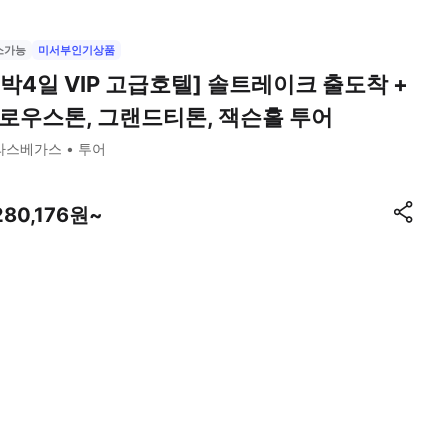
소가능
미서부인기상품
3박4일 VIP 고급호텔] 솔트레이크 출도착 +
로우스톤, 그랜드티톤, 잭슨홀 투어
라스베가스
투어
280,176원~