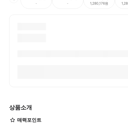
-
-
1,280,176원
1,2
상품소개
매력포인트