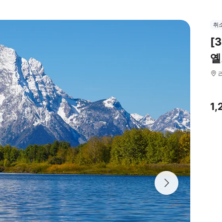
취
[
옐
1,