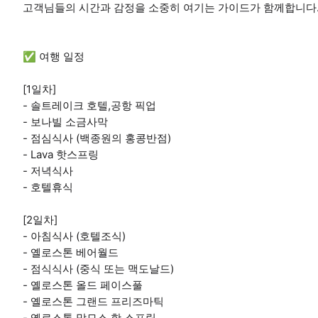
고객님들의 시간과 감정을 소중히 여기는 가이드가 함께합니다
✅ 여행 일정
[1일차]
- 솔트레이크 호텔,공항 픽업
- 보나빌 소금사막
- 점심식사 (백종원의 홍콩반점)
- Lava 핫스프링
- 저녁식사
- 호텔휴식
[2일차]
- 아침식사 (호텔조식)
- 옐로스톤 베어월드
- 점식식사 (중식 또는 맥도날드)
- 옐로스톤 올드 페이스풀
- 옐로스톤 그랜드 프리즈마틱
- 옐로스톤 맘모스 핫 스프링