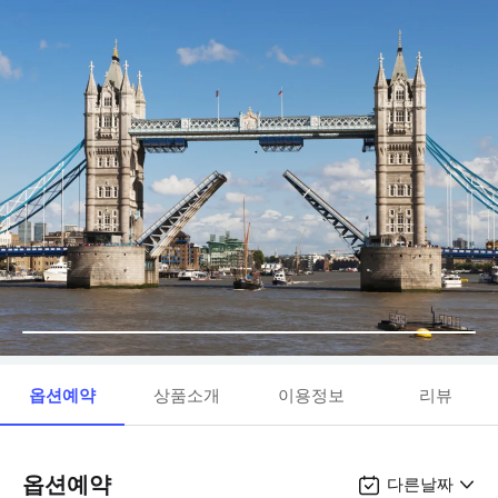
옵션예약
상품소개
이용정보
리뷰
옵션예약
다른날짜