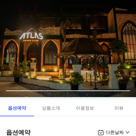
옵션예약
상품소개
이용정보
리뷰
옵션예약
다른날짜