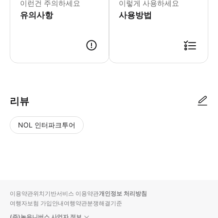
이런건 주의하세요
이렇게 사용하세요
유의사항
사용방법
리뷰
NOL 인터파크투어
NOL
별
사
에서
점
진/
작성
높
동
된
은
영
리뷰
순
상
이용약관
위치기반서비스 이용약관
개인정보 처리방침
입니
여행자보험 가입안내
여행약관
분쟁해결기준
다.
(주)놀유니버스 사업자 정보