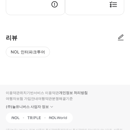
구매하신 디지털 티켓을 접수 창구에서 제시해 주시기 바랍니다. 신바시(神橋)와 
리뷰
NOL 인터파크투어
NOL
별
사
에서
점
진/
작성
높
동
된
은
영
리뷰
순
상
이용약관
위치기반서비스 이용약관
개인정보 처리방침
입니
여행자보험 가입안내
여행약관
분쟁해결기준
다.
(주)놀유니버스 사업자 정보
별
사
NOL
Triple
Interpark Global
점
진/
높
동
(주)놀유니버스
는 일부 상품의 통신판매중개자로서 통신판매의 당사자가 아니므로, 상품의