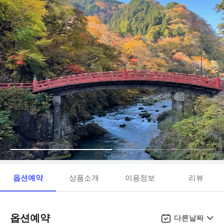
옵션예약
상품소개
이용정보
리뷰
옵션예약
다른날짜