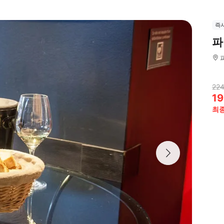
즉
파
224
19
최