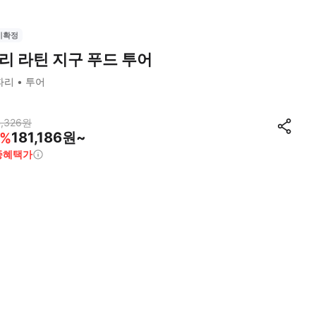
시확정
리 라틴 지구 푸드 투어
파리
투어
,326
원
181,186원~
%
종혜택가