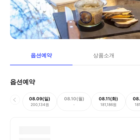
옵션예약
상품소개
옵션예약
08.09(일)
08.10(월)
08.11(화)
08
200,134원
-
181,186원
18