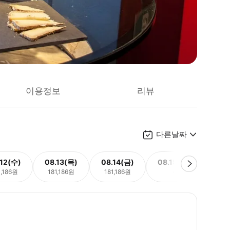
이용정보
리뷰
다른날짜
.12(수)
08.13(목)
08.14(금)
08.15(토)
08.
1,186원
181,186원
181,186원
-
181