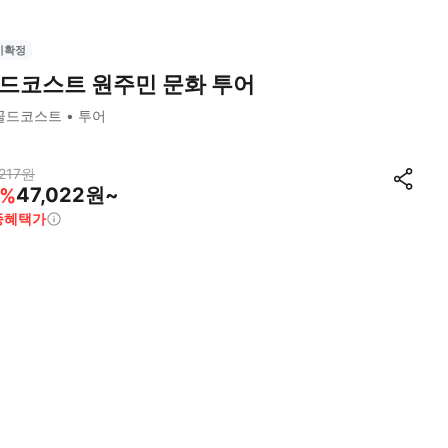
시확정
드코스트 원주민 문화 투어
골드코스트
투어
217
원
47,022원~
%
종혜택가