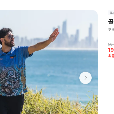
즉
골
58,
19
최