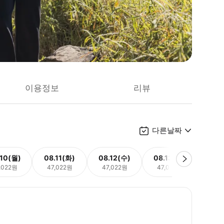
이용정보
리뷰
다른날짜
.10(월)
08.11(화)
08.12(수)
08.13(목)
08.
,022원
47,022원
47,022원
47,022원
47,