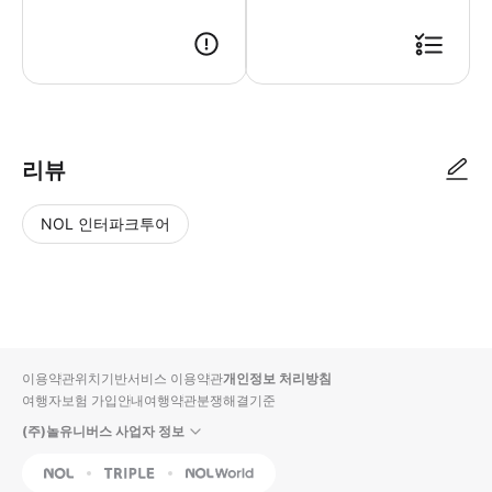
● 예약접수 후 확정이 되면 이용가능합니다. ● 바우처에 안내된 사용 방법
리뷰
NOL 인터파크투어
NOL
별
사
에서
점
진/
작성
높
동
된
은
영
리뷰
순
상
이용약관
위치기반서비스 이용약관
개인정보 처리방침
입니
여행자보험 가입안내
여행약관
분쟁해결기준
다.
(주)놀유니버스 사업자 정보
별
사
NOL
Triple
Interpark Global
점
진/