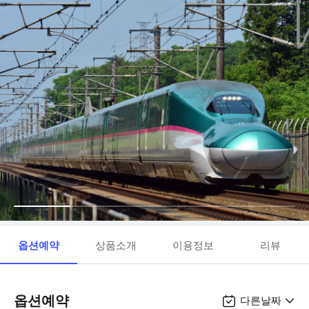
옵션예약
상품소개
이용정보
리뷰
옵션예약
다른날짜