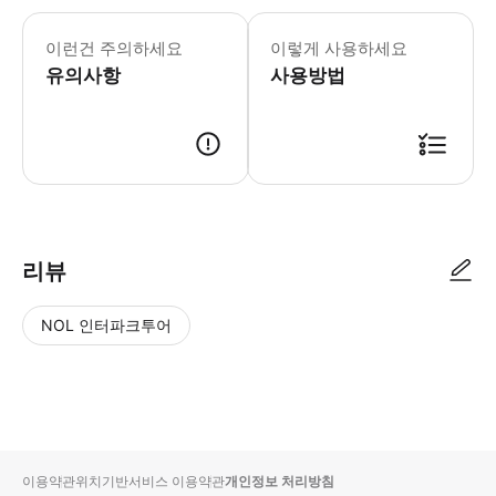
일본 이외의 정부에서 발행한 여권(패스
이런건 주의하세요
이렇게 사용하세요
유의사항
사용방법
여권 [유효 기간] 1. E-Ticket의 유효기간 : E-Ticket 발행일
리뷰
NOL 인터파크투어
NOL
별
사
에서
점
진/
작성
높
동
된
은
영
리뷰
순
상
이용약관
위치기반서비스 이용약관
개인정보 처리방침
입니