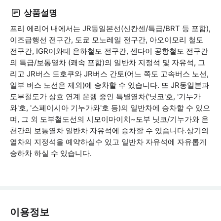
상품설명
프리 에리어 내에서는 JR동일본선(신칸센/특급/BRT 등 포함),
이즈급행선 전구간, 도쿄 모노레일 전구간, 아오이모리 철도
전구간, IGR이와테 은하철도 전구간, 센다이 공항철도 전구간
의 특급/보통열차 (쾌속 포함)의 일반차 지정석 및 자유석, 그
리고 JR버스 도호쿠와 JR버스 간토(어느 쪽도 고속버스 노선,
일부 버스 노선은 제외)에 승차할 수 있습니다. 또 JR동일본과
도부철도가 상호 연계 운행 중인 특별열차('닛코'호, '기누가
와'호, '스페이시아 기누가와'호 등)의 일반차에 승차할 수 있으
며, 그 외 도부철도선의 시모이마이치~도부 닛코/기누가와 온
천간의 보통열차 일반차 자유석에 승차할 수 있습니다.상기의
열차의 지정석을 예약하실수 있고 일반차 자유석에 자유롭게
승하차 하실 수 있습니다.
이용정보