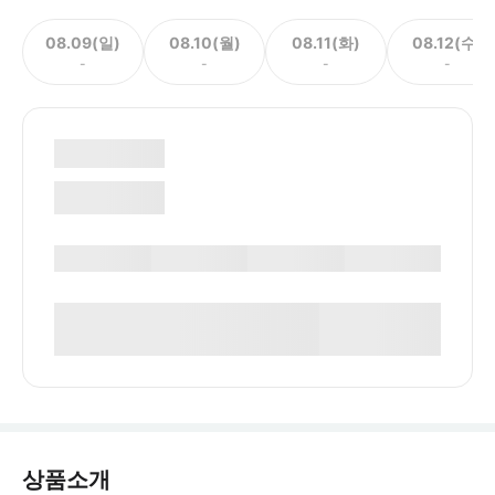
08.09(일)
08.10(월)
08.11(화)
08.12(수)
-
-
-
-
상품소개