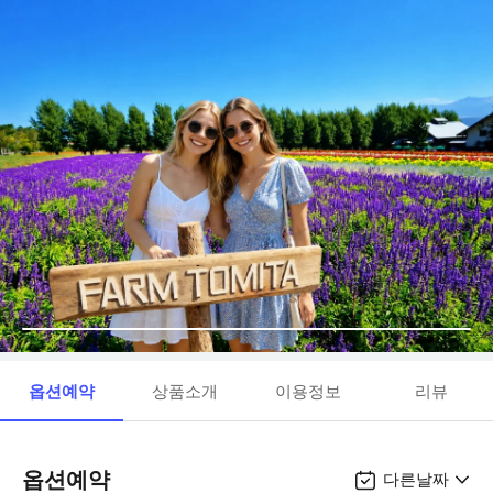
옵션예약
상품소개
이용정보
리뷰
옵션예약
다른날짜