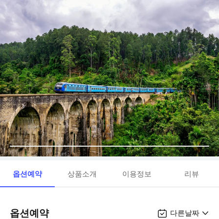
옵션예약
상품소개
이용정보
리뷰
옵션예약
다른날짜