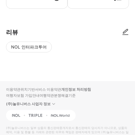
▶ 이용방법 - 사용 방법 모바일 또는 출력본 바우처(교환권) 내 QR 코드 제시
리뷰
NOL 인터파크투어
NOL
별
사
에서
점
진/
작성
높
동
된
은
영
리뷰
순
상
이용약관
위치기반서비스 이용약관
개인정보 처리방침
입니
여행자보험 가입안내
여행약관
분쟁해결기준
다.
(주)놀유니버스 사업자 정보
별
사
NOL
Triple
Interpark Global
점
진/
높
동
(주)놀유니버스
는 일부 상품의 통신판매중개자로서 통신판매의 당사자가 아니므로, 상품의
예약, 이용 및 환불 등 거래와 관련된 의무와 책임은 판매자에게 있으며
은
영
(주)놀유니버스
는 일