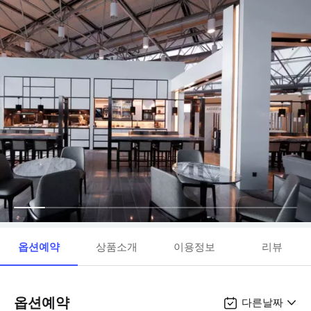
옵션예약
상품소개
이용정보
리뷰
옵션예약
다른날짜