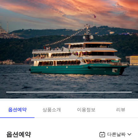
옵션예약
상품소개
이용정보
리뷰
옵션예약
다른날짜