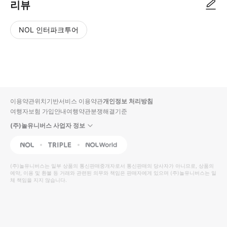
리뷰
NOL 인터파크투어
NOL
별
사
에서
점
진/
작성
높
동
된
은
영
리뷰
순
상
이용약관
위치기반서비스 이용약관
개인정보 처리방침
입니
여행자보험 가입안내
여행약관
분쟁해결기준
다.
(주)놀유니버스 사업자 정보
별
사
NOL
Triple
Interpark Global
점
진/
높
동
(주)놀유니버스
는 일부 상품의 통신판매중개자로서 통신판매의 당사자가 아니므로, 상품의
예약, 이용 및 환불 등 거래와 관련된 의무와 책임은 판매자에게 있으며
은
영
(주)놀유니버스
는 일
체 책임을 지지 않습니다.
순
상