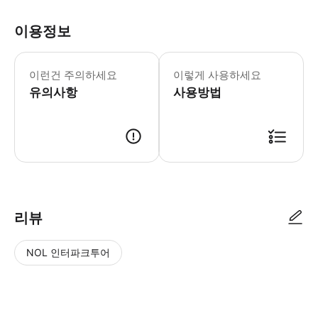
이용정보
이 투어는 여유로운 페이스로 약 15킬로
이런건 주의하세요
이렇게 사용하세요
유의사항
사용방법
● 예약접수 후 확정이 되면 이용가능합니다. ● 바우처에 안내된 사용 방법
리뷰
NOL 인터파크투어
NOL
별
사
에서
점
진/
작성