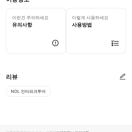
투어 중 차량 내 주류 소지는 허용되지 
이런건 주의하세요
이렇게 사용하세요
유의사항
사용방법
● 예약접수 후 확정이 되면 이용가능합니다. ● 바우처에 안내된 사용 방법
리뷰
NOL 인터파크투어
NOL
별
사
에서
점
진/
작성
높
동
된
은
영
리뷰