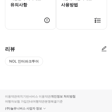
유의사항
사용방법
예약정보로 확인 · 교환 필요 없음
리뷰
NOL 인터파크투어
NOL
별
사
에서
점
진/
작성
높
동
된
은
영
리뷰
순
상
이용약관
위치기반서비스 이용약관
개인정보 처리방침
입니
여행자보험 가입안내
여행약관
분쟁해결기준
다.
(주)놀유니버스 사업자 정보