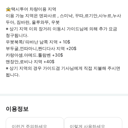
🚖택시투어 차량이용 지역
이용 가능 지역은 덴파사르 , 스미냑, 꾸따,르기안,사누르,누사
두아, 짐바란, 울루와뚜, 우붓
※ 상기 지역 이외 장거리 이동시 가이드님에 의해 추가 요금
청구됩니다.
우붓북쪽/ 따바난 남쪽 지역 + 10$
부두굴,낀따마니,짠디다사 지역 +20$
카랑아셈.아메드.툴람벤 +30$
맨장안,로비나 지역 +40$
※ 상기 지역의 경우 가이드겸 기사님에게 직접 지불해 주시면
됩니다.
이용정보
👉미팅시간에 늦지 않도록 주의해 주세
이런건 주의하세요
이렇게 사용하세요