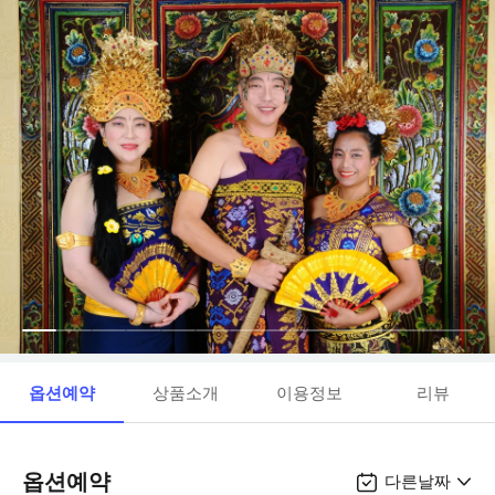
옵션예약
상품소개
이용정보
리뷰
옵션예약
다른날짜