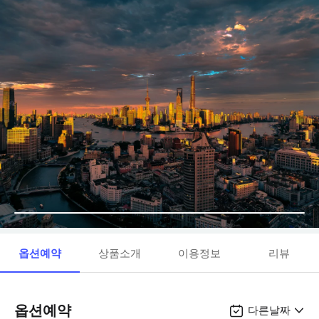
옵션예약
상품소개
이용정보
리뷰
옵션예약
다른날짜