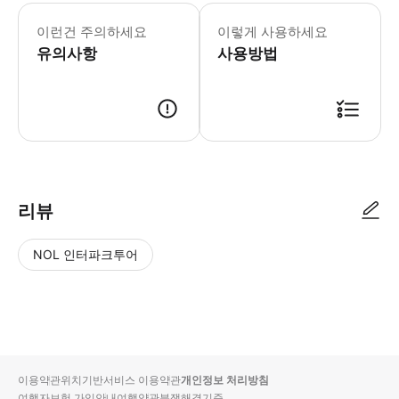
이런건 주의하세요
이렇게 사용하세요
유의사항
사용방법
리뷰
NOL 인터파크투어
NOL
별
사
에서
점
진/
작성
높
동
된
은
영
리뷰
순
상
이용약관
위치기반서비스 이용약관
개인정보 처리방침
입니
여행자보험 가입안내
여행약관
분쟁해결기준