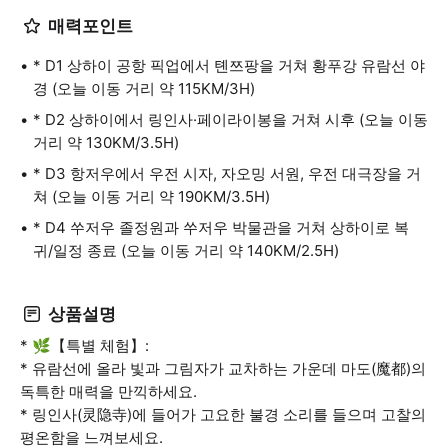
매력포인트
* D1 상하이 공항 픽업에서 톈쯔팡을 거쳐 황푸강 유람선 야
경 (오늘 이동 거리 약 115KM/3H)
* D2 상하이에서 링인사·페이라이봉을 거쳐 시후 (오늘 이동
거리 약 130KM/3.5H)
* D3 항저우에서 우전 시자, 자오밍 서원, 우전 대극장을 거
쳐 (오늘 이동 거리 약 190KM/3.5H)
* D4 쑤저우 졸정원과 쑤저우 박물관을 거쳐 상하이로 복
귀/일정 종료 (오늘 이동 거리 약 140KM/2.5H)
상품설명
* 🌿【특별 체험】:
* 유람선에 올라 빛과 그림자가 교차하는 가운데 마도(魔都)의
독특한 매력을 만끽하세요.
* 링인사(灵隐寺)에 들어가 고요한 불경 소리를 들으며 고찰의
평온함을 느껴보세요.