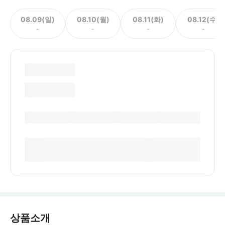
08.09(일)
08.10(월)
08.11(화)
08.12(수)
-
-
-
-
상품소개