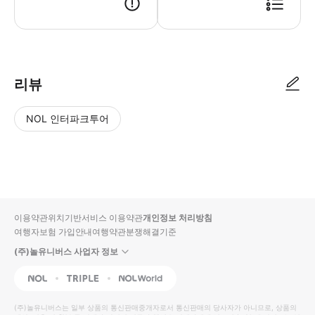
리뷰
NOL 인터파크투어
NOL
별
사
에서
점
진/
작성
높
동
된
은
영
리뷰
순
상
이용약관
위치기반서비스 이용약관
개인정보 처리방침
입니
여행자보험 가입안내
여행약관
분쟁해결기준
다.
(주)놀유니버스 사업자 정보
별
사
NOL
Triple
Interpark Global
점
진/
높
동
(주)놀유니버스
는 일부 상품의 통신판매중개자로서 통신판매의 당사자가 아니므로, 상품의