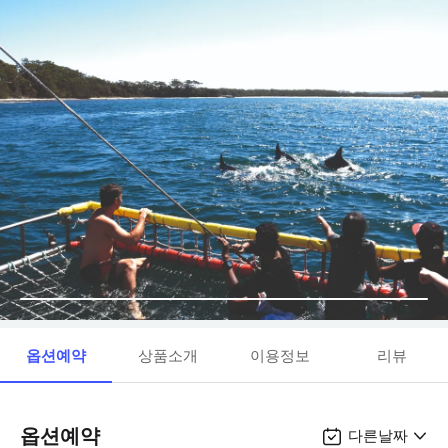
옵션예약
상품소개
이용정보
리뷰
옵션예약
다른날짜