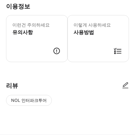
이용정보
- 차량 정보 * 5인승 차량 * 차량 브
- 추가정보 * 차량 내 음식물 섭취는 
이런건 주의하세요
이렇게 사용하세요
- 예약확정 * 예약 후 확정 여부를 
유의사항
사용방법
리뷰
NOL 인터파크투어
NOL
별
사
에서
점
진/
작성
높
동
된