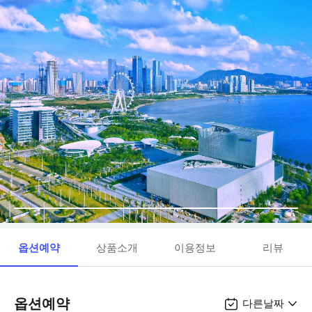
옵션예약
상품소개
이용정보
리뷰
옵션예약
다른날짜