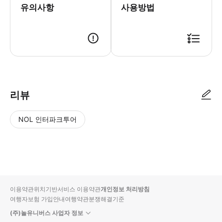
유의사항
사용방법
● 예약접수 후 확정이 되면 이용가능합니다. ● 바우처에 안내된 사용 방법
리뷰
NOL 인터파크투어
NOL
별
사
에서
점
진/
작성
높
동
된
은
영
리뷰
순
상
이용약관
위치기반서비스 이용약관
개인정보 처리방침
입니
여행자보험 가입안내
여행약관
분쟁해결기준
다.
(주)놀유니버스 사업자 정보