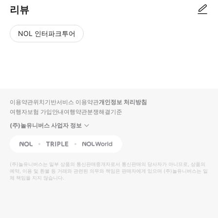
리뷰
NOL 인터파크투어
NOL
별
사
에서
점
진/
작성
높
동
된
은
영
리뷰
순
상
이용약관
위치기반서비스 이용약관
개인정보 처리방침
입니
여행자보험 가입안내
여행약관
분쟁해결기준
다.
(주)놀유니버스 사업자 정보
별
사
NOL
Triple
Interpark Global
점
진/
높
동
(주)놀유니버스
는 일부 상품의 통신판매중개자로서 통신판매의 당사자가 아니므로, 상품의
예약, 이용 및 환불 등 거래와 관련된 의무와 책임은 판매자에게 있으며
은
영
(주)놀유니버스
는 일
체 책임을 지지 않습니다.
순
상