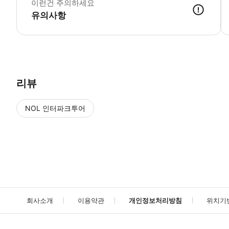
이런건 주의하세요
유의사항
● 예약접수 후 확정이 되면 이용가능합니다. ● 바우처에 안내된 사용 
리뷰
NOL 인터파크투어
NOL
에서 작성된 리뷰 입니다.
별점 높은순
별점 높은순
회사소개
이용약관
개인정보처리방침
위치기