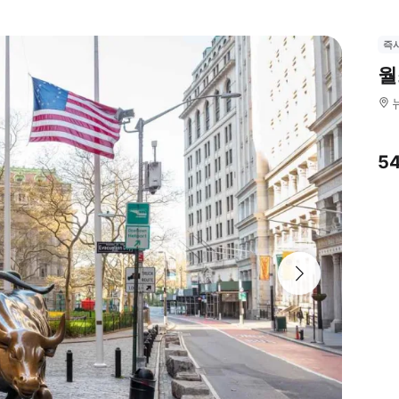
즉
월
5