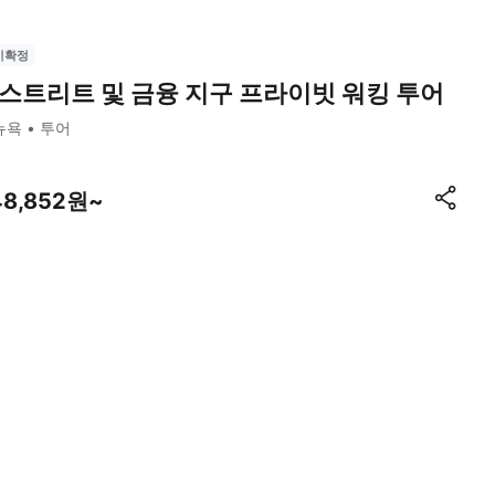
시확정
스트리트 및 금융 지구 프라이빗 워킹 투어
뉴욕
투어
48,852원~